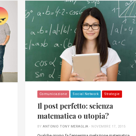
Comunicazione
Social Network
Strategie
Il post perfetto: scienza
matematica o utopia?
BY
ANTONIO TONY MERAGLIA
-
NOVEMBRE 17, 2015
Qualche giorno fa l’ennesima rivelazione matematica