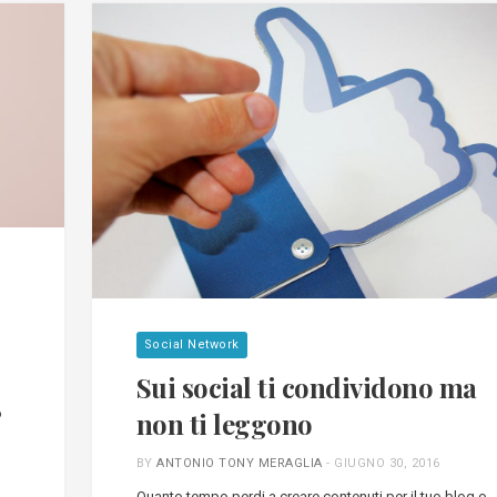
Social Network
Sui social ti condividono ma
o
non ti leggono
BY
ANTONIO TONY MERAGLIA
-
GIUGNO 30, 2016
Quanto tempo perdi a creare contenuti per il tuo blog o