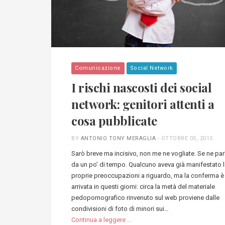
Comunicazione
Social Network
I rischi nascosti dei social
network: genitori attenti a
cosa pubblicate
BY
ANTONIO TONY MERAGLIA
-
OTTOBRE 05, 2015
Sarò breve ma incisivo, non me ne vogliate. Se ne par
da un po’ di tempo. Qualcuno aveva già manifestato 
proprie preoccupazioni a riguardo, ma la conferma è
arrivata in questi giorni: circa la metà del materiale
pedopornografico rinvenuto sul web proviene dalle
condivisioni di foto di minori sui…
Continua a leggere ...