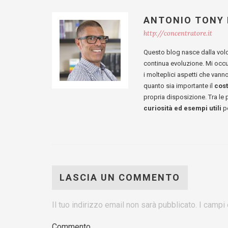
ANTONIO TONY
http://concentratore.it
Questo blog nasce dalla vol
continua evoluzione. Mi occ
i molteplici aspetti che van
quanto sia importante il
cos
propria disposizione. Tra le
curiosità ed esempi utili
pe
LASCIA UN COMMENTO
Il tuo indirizzo email non sarà pubblicato.
I campi 
Commento