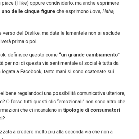
ci piace (I like) oppure condividerlo, ma anche esprimere
u
uno delle cinque figure
che esprimono
Love, Haha,
ice verso del Dislike, ma date le lamentele non si esclude
iverà prima o poi.
ok, definisce questo come
“un grande cambiamento”
ità per noi di questa via sentimentale al social è tutta da
 legata a Facebook, tante mani si sono scatenate sui
l bene regalandoci una possibilità comunicativa ulteriore,
lic? O forse tutti questi clic “emozionali” non sono altro che
rmazioni che ci incanalano in
tipologie di consumatori
ri?
rizzata a credere molto più alla seconda via che non a