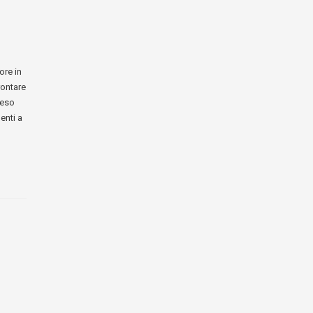
ore in
rontare
reso
enti a