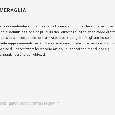
 MERAGLIA
ontà di
condividere informazioni e fornire spunti di riflessione
su un sett
upo di
comunicazione
da più di 30 anni, durante i quali ho avuto modo di aff
no presi in considerazione per realizzare un buon progetto. Negli anni ho comp
tante aggiornamento
per sfruttare al massimo tutte le potenzialità e gli strum
 pagine di Concentratore ho raccolto
articoli di approfondimenti, consigli,
r raggiungere i propri obiettivi.
obbligatori sono contrassegnati
*