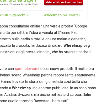
 mappa consultabile online? Una vera e propria “Google
he
città per città, e l’idea è venuta al 31enne Raul
stretto sulla sedia a rotelle da una malattia genetica,
occato la crescita, ha deciso di creare
Wheelmap.org
,
alazioni degli stessi cittadini, che ha ottenuto anche il
overe con
spot televisivi
alcuni nuovi prodotti. Il motto era
 fine hanno scelto Wheelmap perchè rappresenta esattamente
Hanno trovato la storia del giornalista così bella che
acendo a
Wheelmap
una enorme pubblicità. In un anno sono
ia, Austria, Svizzera, ma anche nel resto d’Europa, Italia
me quello toscano “Accesso libera tutti”.