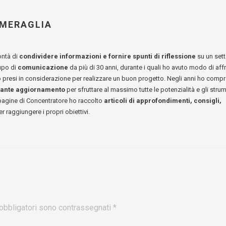
 MERAGLIA
ontà di
condividere informazioni e fornire spunti di riflessione
su un sett
upo di
comunicazione
da più di 30 anni, durante i quali ho avuto modo di aff
no presi in considerazione per realizzare un buon progetto. Negli anni ho comp
tante aggiornamento
per sfruttare al massimo tutte le potenzialità e gli strum
 pagine di Concentratore ho raccolto
articoli di approfondimenti, consigli,
r raggiungere i propri obiettivi.
obbligatori sono contrassegnati
*