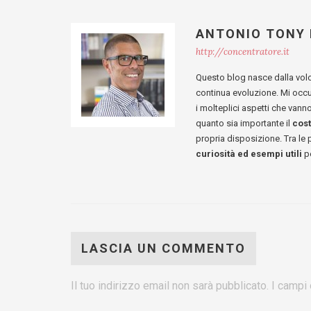
ANTONIO TONY
http://concentratore.it
Questo blog nasce dalla vol
continua evoluzione. Mi occ
i molteplici aspetti che van
quanto sia importante il
cos
propria disposizione. Tra le
curiosità ed esempi utili
pe
LASCIA UN COMMENTO
Il tuo indirizzo email non sarà pubblicato.
I campi 