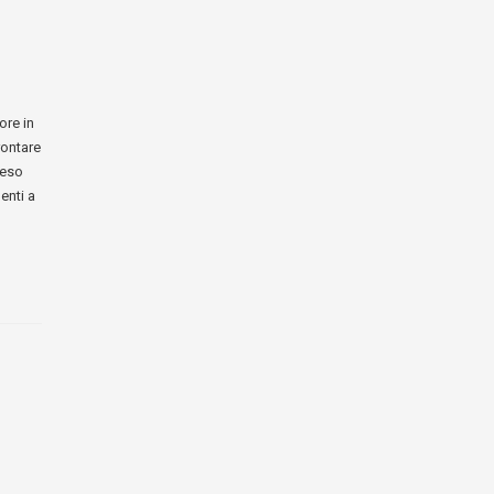
ore in
rontare
reso
enti a