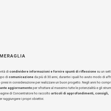
 MERAGLIA
ontà di
condividere informazioni e fornire spunti di riflessione
su un sett
upo di
comunicazione
da più di 30 anni, durante i quali ho avuto modo di aff
no presi in considerazione per realizzare un buon progetto. Negli anni ho comp
tante aggiornamento
per sfruttare al massimo tutte le potenzialità e gli strum
 pagine di Concentratore ho raccolto
articoli di approfondimenti, consigli,
r raggiungere i propri obiettivi.