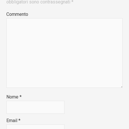
obbligatori sono contrassegnati
*
Commento
Nome
*
Email
*