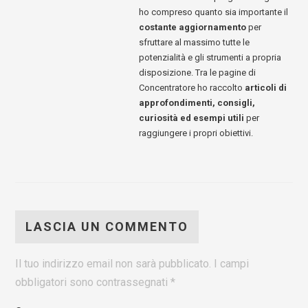
ho compreso quanto sia importante il
costante aggiornamento
per
sfruttare al massimo tutte le
potenzialità e gli strumenti a propria
disposizione. Tra le pagine di
Concentratore ho raccolto
articoli di
approfondimenti, consigli,
curiosità ed esempi utili
per
raggiungere i propri obiettivi.
LASCIA UN COMMENTO
Il tuo indirizzo email non sarà pubblicato.
I campi
obbligatori sono contrassegnati
*