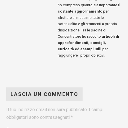
ho compreso quanto sia importante il
costante aggiornamento
per
sfruttare al massimo tutte le
potenzialità e gli strumenti a propria
disposizione. Tra le pagine di
Concentratore ho raccolto
articoli di
approfondimenti, consigli,
curiosità ed esempi utili
per
raggiungere i propri obiettivi.
LASCIA UN COMMENTO
Il tuo indirizzo email non sarà pubblicato.
I campi
obbligatori sono contrassegnati
*