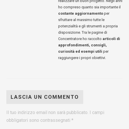
realizzare un buon progetto. Negli anni
ho compreso quanto sia importante il
costante aggiornamento
per
sfruttare al massimo tutte le
potenzialità e gli strumenti a propria
disposizione. Tra le pagine di
Concentratore ho raccolto
articoli di
approfondimenti, consigli,
curiosità ed esempi utili
per
raggiungere i propri obiettivi.
LASCIA UN COMMENTO
Il tuo indirizzo email non sarà pubblicato.
I campi
obbligatori sono contrassegnati
*