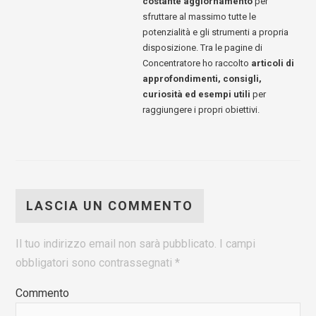
costante aggiornamento
per
sfruttare al massimo tutte le
potenzialità e gli strumenti a propria
disposizione. Tra le pagine di
Concentratore ho raccolto
articoli di
approfondimenti, consigli,
curiosità ed esempi utili
per
raggiungere i propri obiettivi.
LASCIA UN COMMENTO
Il tuo indirizzo email non sarà pubblicato.
I campi
obbligatori sono contrassegnati
*
Commento