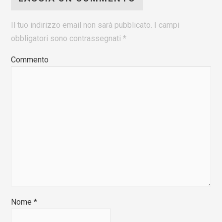
Il tuo indirizzo email non sarà pubblicato.
I campi
obbligatori sono contrassegnati
*
Commento
Nome
*