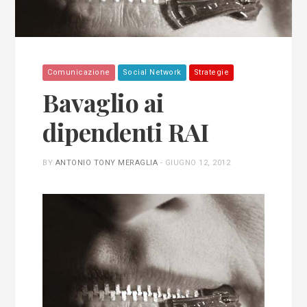
Comunicazione
Social Network
Strategie
Bavaglio ai
dipendenti RAI
BY
ANTONIO TONY MERAGLIA
-
GIUGNO 12, 2012