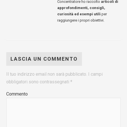
Concentratore ho raccolto
articoli di
approfondimenti, consigli,
curiosità ed esempi utili
per
raggiungere i propri obiettivi.
LASCIA UN COMMENTO
Il tuo indirizzo email non sarà pubblicato.
I campi
obbligatori sono contrassegnati
*
Commento