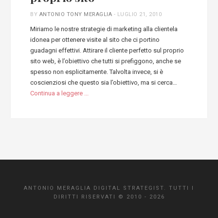
BY
ANTONIO TONY MERAGLIA
-
LUGLIO 21, 2010
Miriamo le nostre strategie di marketing alla clientela
idonea per ottenere visite al sito che ci portino
guadagni effettivi. Attirare il cliente perfetto sul proprio
sito web, è l’obiettivo che tutti si prefiggono, anche se
spesso non esplicitamente. Talvolta invece, si è
coscienziosi che questo sia l’obiettivo, ma si cerca…
Continua a leggere ...
ANTONIO MERAGLIA DIGITAL STRATEGIST. TUTTI I
DIRITTI RISERVATI © 2010 - 2026